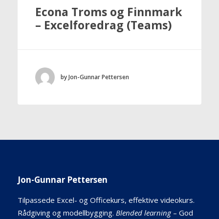
Econa Troms og Finnmark
– Excelforedrag (Teams)
by Jon-Gunnar Pettersen
Jon-Gunnar Pettersen
Tilpassede Excel- og Officekurs, effektive videokurs.
Rådgiving og modellbygging.
Blended learning
– God