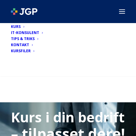
KURS
IT-KONSULENT
TIPS & TRIKS
KONTAKT
KURSFILER
SEARCH
Jon–Gunnar Pettersen:
Kurs i din bedrift
– tilpasset dere!