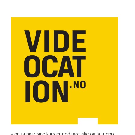
«Jon Gunnar sine kurs er pedagogiske og lagt opp