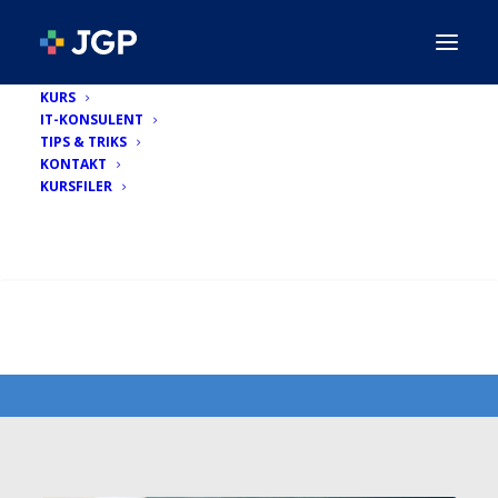
KURS
IT-KONSULENT
TIPS & TRIKS
KONTAKT
KURSFILER
Tips & Triks
SEARCH