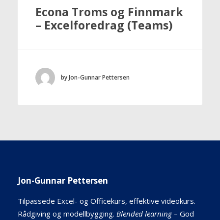
Econa Troms og Finnmark
– Excelforedrag (Teams)
by Jon-Gunnar Pettersen
Jon-Gunnar Pettersen
Tilpassede Excel- og Officekurs, effektive videokurs.
Rådgiving og modellbygging.
Blended learning
– God