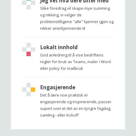
Jeg vet hva dere sliter med
Slike foredrag vil skape mye summing
og nikking, vi velger de
problemstilligene "alle" kjenner igjen og
nikker anerkjennende til
Lokalt innhold
God anledning til å vise bedriftens
regler for bruk av Teams, maler i Word
eller policy for mailbruk
Engasjerende
Det å lære noe praktisk er
engasjerende og inspirerende, passer
supert som et del av en tyngre fagdag,
samling - eller kickoff