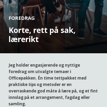
FOREDRAG
K
o
r
t
e
,
r
e
t
t
p
å
s
a
k
,
l
æ
r
e
r
i
k
t
Jeg holder engasjerende og nyttige
foredrag om utvalgte temaer i
Officepakken. Én time tettpakket med
praktiske tips og metoder er en
overraskende god måte å lære på, og et fint
innslag på et arrangement, fagdag eller
samling.